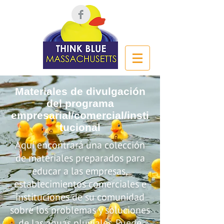
Materiales de divulgación
del programa
empresarial/comercial/insti
tucional
Aquí encontrará una colección
de materiales preparados para
educar a las empresas,
establecimientos comerciales e
instituciones de su comunidad
sobre los problemas y soluciones
de las aguas pluviales. Puede