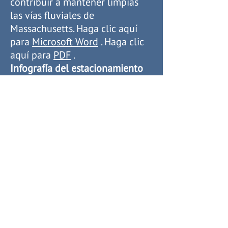
contribuir a mantener limpias
las vías fluviales de
Massachusetts. Haga clic aquí
para
Microsoft Word
. Haga clic
aquí para
PDF
.
Infografía del estacionamiento
Esta infografía muestra cómo las
empresas pueden contribuir a
mantener limpias las vías
fluviales de Massachusetts
cuidando sus estacionamientos.
Haga clic aquí para
Microsoft
Word
. Haga clic aquí para
PDF
.
Drenaje en el sitio
Esta infografía muestra cómo las
empresas pueden contribuir a
mantener limpias las vías
fluviales de Massachusetts